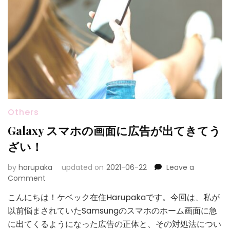
Others
Galaxy スマホの画面に広告が出てきてう
ざい！
by
harupaka
updated on
2021-06-22
Leave a
on
Comment
Galaxy
こんにちは！ケベック在住Harupakaです。今回は、私が
ス
以前悩まされていたSamsungのスマホのホーム画面に急
マ
ホ
に出てくるようになった広告の正体と、その対処法につい