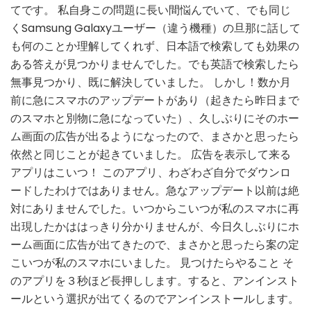
の
てです。 私自身この問題に長い間悩んでいて、でも同じ
画
くSamsung Galaxyユーザー（違う機種）の旦那に話して
面
も何のことか理解してくれず、日本語で検索しても効果の
に
広
ある答えが見つかりませんでした。でも英語で検索したら
告
無事見つかり、既に解決していました。 しかし！数か月
が
前に急にスマホのアップデートがあり（起きたら昨日まで
出
のスマホと別物に急になっていた）、久しぶりにそのホー
て
き
ム画面の広告が出るようになったので、まさかと思ったら
て
依然と同じことが起きていました。 広告を表示して来る
う
アプリはこいつ！ このアプリ、わざわざ自分でダウンロ
ざ
ードしたわけではありません。急なアップデート以前は絶
い！
対にありませんでした。いつからこいつが私のスマホに再
出現したかははっきり分かりませんが、今日久しぶりにホ
ーム画面に広告が出てきたので、まさかと思ったら案の定
こいつが私のスマホにいました。 見つけたらやること そ
のアプリを３秒ほど長押しします。すると、アンインスト
ールという選択が出てくるのでアンインストールします。