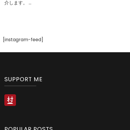
介します。 …
ッ
ス
ン
に
欠
か
[instagram-feed]
せ
な
い
も
の
SUPPORT ME
POPULAR POSTS