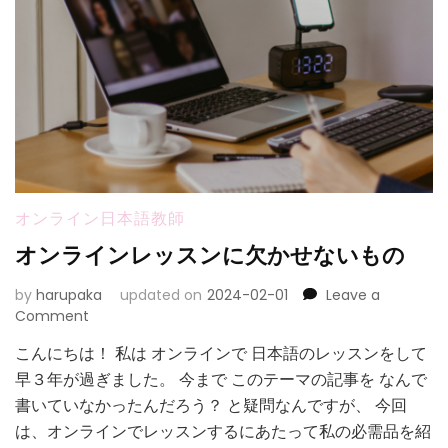
オンライン日本語教師
オンラインレッスンに欠かせないもの
by
harupaka
updated on
2024-02-01
Leave a
on
Comment
オ
こんにちは！ 私は オンラインで 日本語のレッスンをして
ン
早３年が過ぎました。 今まで このテーマの記事を なんで
ラ
イ
書いていなかったんだろう？ と疑問なんですが、 今回
ン
は、オンラインでレッスンするにあたって私の必需品を紹
レ