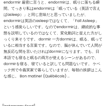
endormir 厳密に言うと、endormirは、眠りに落ちる瞬
と
間。てっきり私はendormirは「眠っている（英語で言え
endormir
の
ばasleep）」と同じ意味だと思っていましたが、
違
endormirは英語のasleepではなくて、「Fall Asleep」
い
という感覚らしいです。なのでendormirは、継続的な事
態を説明しているのではなくて、変化動詞と捉えた方がし
っくり来そうです。 dormir 一方dormirは、眠る、眠って
いるに相当する言葉です。なので、脳が休んでいて人間が
無反応な間を言いたければdormirになります。でも、日
本語でも寝ると眠るの両方が使えるシーンがあるので、
dormirを寝る、寝ていると訳しても問題ないです。 ケベ
ック州で今義実家で暮らしていますが、毎朝の挨拶はこん
な感じ。 Bon matine! (Québécois) …