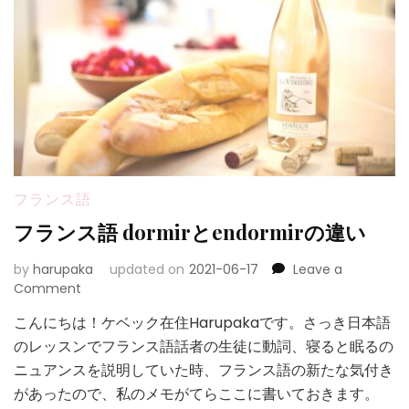
フランス語
フランス語 dormirとendormirの違い
by
harupaka
updated on
2021-06-17
Leave a
on
Comment
フ
こんにちは！ケベック在住Harupakaです。さっき日本語
ラ
のレッスンでフランス語話者の生徒に動詞、寝ると眠るの
ン
ス
ニュアンスを説明していた時、フランス語の新たな気付き
語
があったので、私のメモがてらここに書いておきます。
dormir