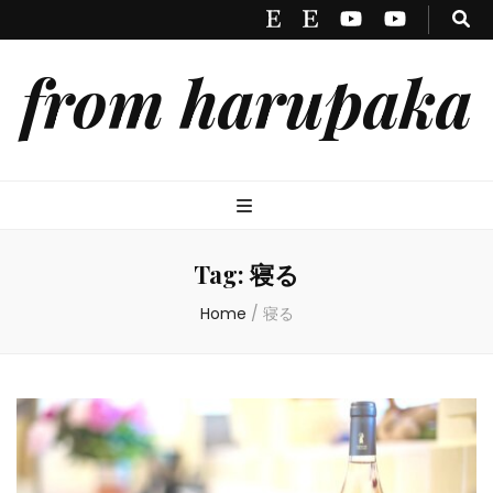
from harupaka
Tag:
寝る
Home
/
寝る