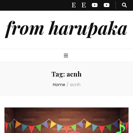
from harupaka
Tag:
acnh
Home
/
acnh