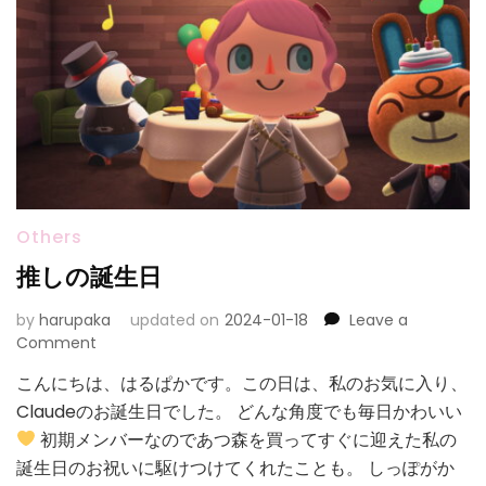
Others
推しの誕生日
by
harupaka
updated on
2024-01-18
Leave a
on
Comment
推
こんにちは、はるぱかです。この日は、私のお気に入り、
し
Claudeのお誕生日でした。 どんな角度でも毎日かわいい
の
誕
初期メンバーなのであつ森を買ってすぐに迎えた私の
生
誕生日のお祝いに駆けつけてくれたことも。 しっぽがか
日