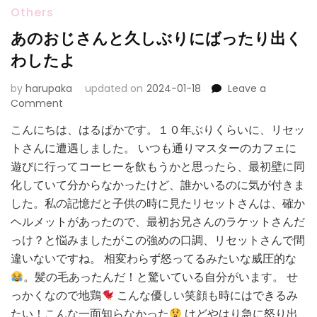
Others
あのおじさんと久しぶりにばったり出く
わしたよ
by
harupaka
updated on
2024-01-18
Leave a
on
Comment
あ
こんにちは、はるぱかです。１０年ぶりくらいに、リセッ
の
トさんに遭遇しました。 いつも通りマスターのカフェに
お
じ
遊びに行ってコーヒーを飲もうかと思ったら、最初壁に同
さ
化していて分からなかったけど、誰かいるのに気が付きま
ん
した。私の記憶だと子供の時に見たリセットさんは、確か
と
ヘルメットがあったので、最初お兄さんのラケットさんだ
久
し
っけ？と悩みましたがこの強めの口調、リセットさんで間
ぶ
違いないですね。 相変わらず怒ってるみたいな威圧的な
り
。髪の毛あったんだ！と驚いている自分がいます。 せ
に
っかくなので地鶏
こんな優しい笑顔も時にはできるみ
ば
っ
たい！こんな一面知らなかった
けどやはり急に怒り出