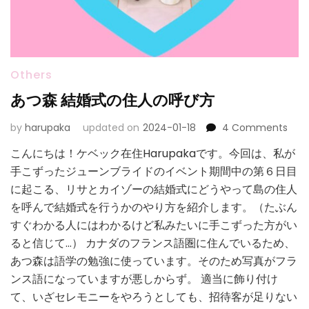
Others
あつ森 結婚式の住人の呼び方
on
by
harupaka
updated on
2024-01-18
4 Comments
あ
こんにちは！ケベック在住Harupakaです。今回は、私が
つ
手こずったジューンブライドのイベント期間中の第６日目
森
結
に起こる、リサとカイゾーの結婚式にどうやって島の住人
婚
を呼んで結婚式を行うかのやり方を紹介します。（たぶん
式
すぐわかる人にはわかるけど私みたいに手こずった方がい
の
ると信じて…） カナダのフランス語圏に住んでいるため、
住
人
あつ森は語学の勉強に使っています。そのため写真がフラ
の
ンス語になっていますが悪しからず。 適当に飾り付け
呼
て、いざセレモニーをやろうとしても、招待客が足りない
び