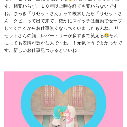
た
す。相変わらず、１０年以上時を経ても変わらないです
り
ね。さっき「リセットさん」って検索したら「リセットさ
出
ん クビ」って出て来て、確かにスイッチは自動でセーブ
く
わ
してくれるからお仕事無くなっちゃいましたもんね。 リ
し
セットさんの顔、レパートリーが多すぎて笑える
それ
た
にしても表情が豊かな人ですね！！元気そうでよかったで
よ
す。新しいお仕事見つかるといいね！