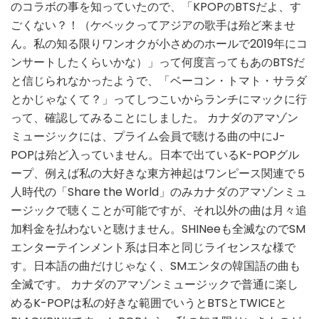
のコラボの事を知っていたので、「KPOPのBTSだよ、す
ュ
ごくない？！（ケベックってアジアの歌手は殆ど来ませ
ー
ん。私の知る限りワンオクが小さめのホールで2019年にコ
ンサートしたくらいかな）」って何度言ってもあのBTSだ
と信じられなかったようで、「ベーコン・トマト・サラダ
とかじゃなくて？」ってしつこいからランチにマックに行
って、確認してみることにしました。 カナダのアマゾン
ミュージックには、プライム会員で聴ける曲の中にJ-
POPは殆ど入っていません。日本で出ているK-POPグル
ープ、例えば私の大好きな東方神起はワンピース関連で５
人時代の「Share the World」のみカナダのアマゾンミュ
ージックで聴くことが可能ですが、それ以外の曲は月々追
加料金を払わないと聴けません。SHINeeも全滅なのでSM
エンターテインメント系は日本と同じライセンスな様で
す。日本語の曲だけじゃなく、SMエンタの韓国語の曲も
全滅です。 カナダのアマゾンミュージックで普通に楽し
めるK-POPは私の好きな範囲でいうとBTSとTWICEと