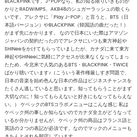
BLACKPINKです。J-POPなら、私の知る限りいきものが
かりとRADWIMPS、AKB48のシュガーラッシュの歌くら
いです。アレクサに「Play J-POP」と言うと、BTS（日
本語バージョン）やBLACKPINK（韓国語の曲だった！）
がまず先にかかります。 なので日本にいた際はアマゾン
ジャパンの契約だったのでアレクサにいつも東方神起や
SHINeeをかけてもらっていましたが、カナダに来て東方
神起やSHINeeに気軽にアクセスが出来なくなってしまっ
たため、今北米で人気のあるBTS・BLACKPINK・TWICE
ばかり聴いています♪（こういう著作権厳しすぎ問題で、
日本の音楽を始め色んな日本の作品はビジネスチャンスを
たくさん逃していると思います。知ってもらうことがまず
大切なのに！知ってもらえないと好きにもなってもらえな
い。） ケベックのBTSコラボメニューはこんな感じ 私は
ケベック州の事しか知らないのでカナダ全土がどうなって
いるか分かりませんが、ケベック州の商品はフランス語と
英語の２つの表記が必須です。なのでマックのメニューも
きちんとそれを順守しています。 …