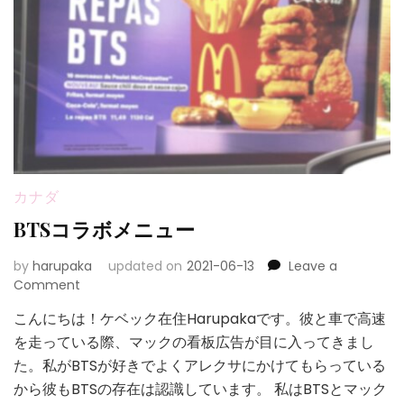
カナダ
BTSコラボメニュー
by
harupaka
updated on
2021-06-13
Leave a
on
Comment
BTS
こんにちは！ケベック在住Harupakaです。彼と車で高速
コ
を走っている際、マックの看板広告が目に入ってきまし
ラ
ボ
た。私がBTSが好きでよくアレクサにかけてもらっている
メ
から彼もBTSの存在は認識しています。 私はBTSとマック
ニ