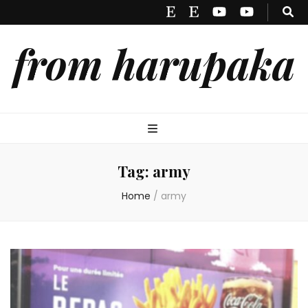
from harupaka
Tag:
army
Home
/
army