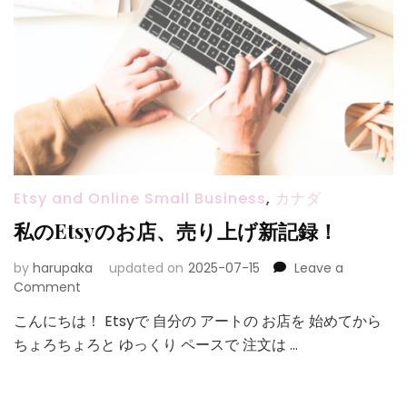
Etsy and Online Small Business
,
カナダ
私のEtsyのお店、売り上げ新記録！
by
harupaka
updated on
2025-07-15
Leave a
on
Comment
私
こんにちは！ Etsyで 自分の アートの お店を 始めてから
の
ちょろちょろと ゆっくり ペースで 注文は …
Etsy
の
お
店、