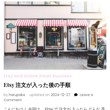
売
り
上
げ
新
記
録！
Etsy and Online Small Business
Etsy 注文が入った後の手順
by
harupaka
updated on
2024-12-27
Leave a
on
Comment
Etsy
こんにちは！ 今回は、 Etsy で 注文が 入ったら どんな 手