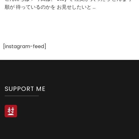
注
順が 待っているのかを お見せしたいと …
文
が
入
っ
た
後
の
[instagram-feed]
手
順
SUPPORT ME