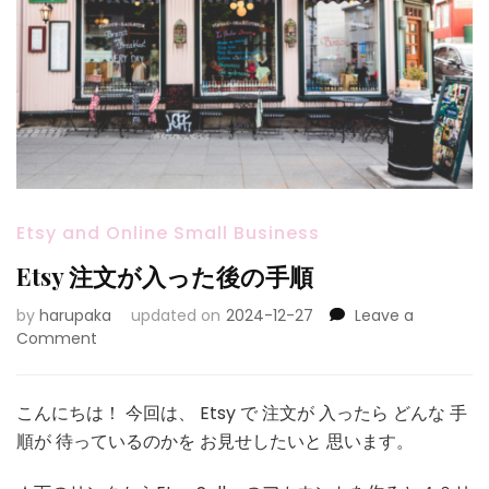
Etsy and Online Small Business
Etsy 注文が入った後の手順
by
harupaka
updated on
2024-12-27
Leave a
on
Comment
Etsy
注
文
こんにちは！ 今回は、 Etsy で 注文が 入ったら どんな 手
が
順が 待っているのかを お見せしたいと 思います。
入
っ