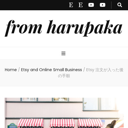
from harupaka
Home
/
Etsy and Online Small Business
/
Etsy 注文が入った後
の手順