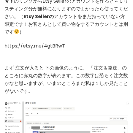
★下のリンクからEtsy Sellerのアカウントを作ると４０リ
た
スティング分が無料になりますのでよかったら使ってくだ
後
の
さい。（
Etsy Sellerの
アカウントをまだ持っていない方
手
限定です！お客さんとして買い物をするアカウントとは別
順
です
）
https://etsy.me/4gtBRwT
まず 注文が入ると 下の画像のように、 「注文＆発送」の
ところに赤丸の数字が表れます。この数字は恐らく注文数
かなと思いますが、いまのところまだ私は１しか見たこと
がないです。