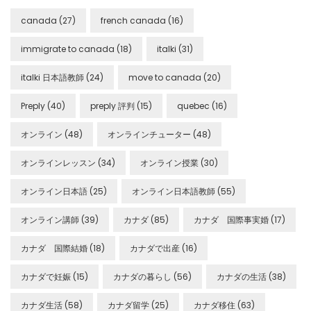
canada
(27)
french canada
(16)
immigrate to canada
(18)
italki
(31)
italki 日本語教師
(24)
move to canada
(20)
Preply
(40)
preply 評判
(15)
quebec
(16)
オンライン
(48)
オンラインチューター
(48)
オンラインレッスン
(34)
オンライン授業
(30)
オンライン日本語
(25)
オンライン日本語教師
(55)
オンライン講師
(39)
カナダ
(85)
カナダ 国際事実婚
(17)
カナダ 国際結婚
(18)
カナダで出産
(16)
カナダで妊娠
(15)
カナダの暮らし
(56)
カナダの生活
(38)
カナダ生活
(58)
カナダ留学
(25)
カナダ移住
(63)