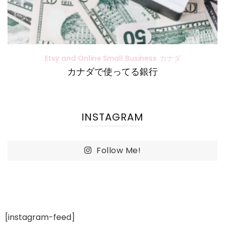
Etsy and Online Small Business
カナダ
カナダで使ってる銀行
INSTAGRAM
Follow Me!
[instagram-feed]