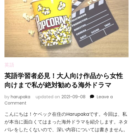
英語
英語学習者必見！大人向け作品から女性
向けまで私が絶対勧める海外ドラマ
by
harupaka
updated on
2021-09-08
Leave a
on
Comment
英
こんにちは！ケベック在住のHarupakaです。今回は、私
語
が本当に面白くてはまった海外ドラマを紹介します。ネタ
学
習
バレをしたくないので、深い内容については書きません。