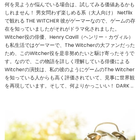
者
何を見ようか悩んでいる場合は、試してみる価値あるかも
必
しれません！ 男女問わず楽しめる系（大人向け） Netflix
見！
で観れる THE WITCHER 彼がゲーマーなので、ゲームの存
大
人
在を知っていましたがそれがドラマ化されました。
向
Witcher役の俳優、Henry Cavill（ヘンリー・カヴィル）
け
も私生活ではゲーマーで、The Witcherの大ファンだった
作
ため、このWitcher役を是非努めたいと駆け寄ったそうで
品
か
す。なので、この物語を詳しく理解している俳優による
ら
Witcherの演技は、私の彼のようにゲームのThe Witcher
女
を知っている人からも高く評価されていて、見事に世界観
性
を再現しています。そして、何よりかっこいい！ DARK …
向
け
ま
で
私
が
絶
対
勧