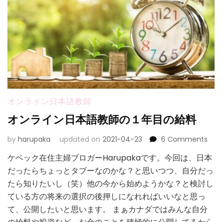
め
る
海
外
ド
ラ
マ
オンライン日本語教師
オンライン日本語教師の１年目の給料
on
by
harupaka
updated on
2021-04-23
6 Comments
オ
ケベック在住主婦ブロガーHarupakaです。今回は、日本
ン
だったらちょっとタブーなのかな？と思いつつ、自分だっ
ラ
イ
たら知りたいし（笑）他の今から始めようかな？と検討し
ン
ている方の将来の選択の後押しになれればいいなと思っ
日
て、公開したいと思います。 まぁカナダではみんな自分
本