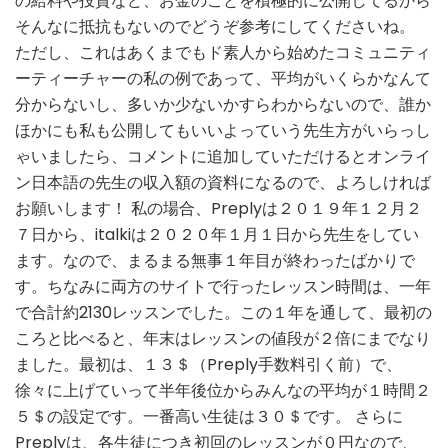
の給料や投資など、お金のことを積極的に公開してるから
語
教
そんなに抵抗もないのでどうぞ参考にしてくださいね。
師
ただし、これはあくまでもド素人から始めたコミュニティ
の
ーティーチャーの私の例であって、平均がいくらかなんて
１
分からないし、多いか少ないかすらわからないので、誰か
年
目
ほかにも私も公開してもいいよっていう先生方がいらっし
の
ゃいましたら、コメントに追加していただけるとオンライ
給
ン日本語の先生の収入額の資料になるので、よろしければ
料
お願いします！ 私の場合、Preplyは２０１９年１２月２
７日から、italkiは２０２０年１月１日から先生をしてい
ます。なので、まるまる無事１年目が終わったばかりで
す。ちなみに両方のサイトで行ったレッスン時間は、一年
で合計約2130レッスンでした。この１年を通して、最初の
ころと比べると、年末はレッスンの値段が２倍にまでなり
ました。最初は、１３＄（Preply手数料引く前）で、
徐々に上げていって半年後位からみんなの平均が１時間２
５＄の設定です。一番高い生徒は３０＄です。 さらに
Preplyは、各生徒につき初回のレッスンが０円なので、