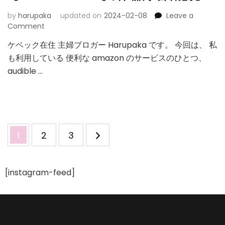
by
harupaka
updated on
2024-02-08
Leave a
on
Comment
【amazon
ケベック在住 主婦ブロガー Harupaka です。 今回は、 私
audible】
も利用している 便利な amazon のサービスのひとつ、
外
国
audible …
語
学
習
者
必
Posts
見！
Page
Page
Page
1
2
3
navigation
[instagram-feed]