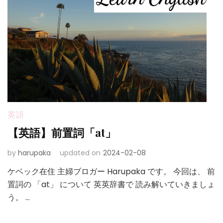
英語
【英語】前置詞「at」
by
harupaka
updated on
2024-02-08
ケベック在住 主婦ブロガー Harupaka です。 今回は、 前
置詞の 「at」 について 英英辞書で 読み解いていきましょ
う。 …