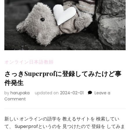
オンライン日本語教師
さっきSuperprofに登録してみたけど事
件発生
by
harupaka
updated on
2024-02-01
Leave a
on
Comment
さ
っ
き
新しい オンラインの語学を 教えるサイトを 検索してい
Superprof
て、 Superprofというのを 見つけたので 登録を してみま
に