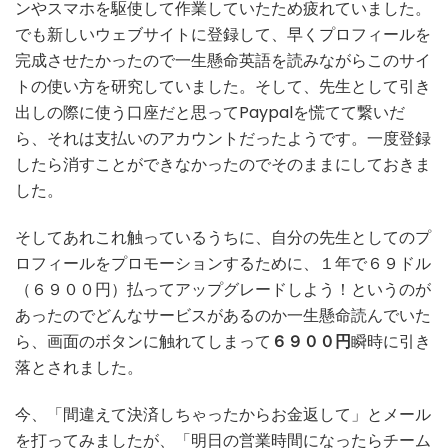
ンやスマホを駆使して作業していたため疲れていました。
でも新しいウェブサイトに登録して、早くプロフィールを
完成させたかったので一生懸命英語を読みながらこのサイ
トの使い方を研究していました。そして、先生として引き
出しの際に使う口座だと思ってPaypalを慌てて繋いだ
ら、それは支払いのアカウントだったようです。一度登録
したら消すことができなかったのでそのままにしておきま
した。
そしてあれこれ触っているうちに、自分の先生としてのプ
ロフィールをプロモーションするために、１年で６９ドル
（６９００円）払ってアップグレードしよう！というのが
あったのでどんなサービスがあるのか一生懸命読んでいた
ら、画面のボタンに触れてしまって
６９００円
瞬時に引き
落とされました。
今、「間違えて決済しちゃったからお金返して」とメール
を打ってみましたが、「明日の営業時間になったらチーム