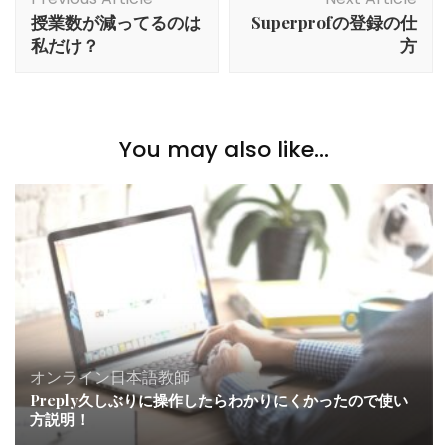
Navigation
授業数が減ってるのは
Superprofの登録の仕
私だけ？
方
You may also like...
オンライン日本語教師
Preply久しぶりに操作したらわかりにくかったので使い
方説明！