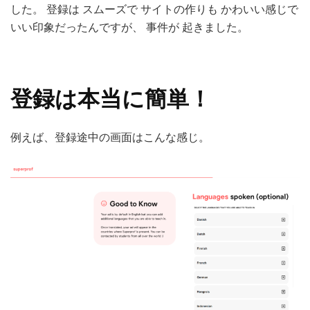
した。 登録は スムーズで サイトの作りも かわいい感じで
登
いい印象だったんですが、 事件が 起きました。
録
し
て
み
た
登録は本当に簡単！
け
ど
事
例えば、登録途中の画面はこんな感じ。
件
発
生