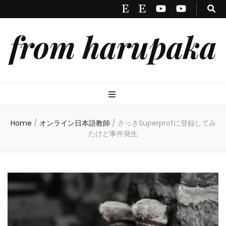
from harupaka
Home
/
オンライン日本語教師
/
さっきSuperprofに登録してみ
たけど事件発生