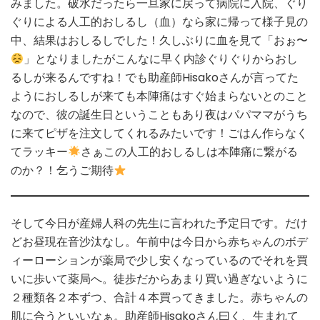
みました。破水だったら一旦家に戻って病院に入院、ぐり
ぐりによる人工的おしるし（血）なら家に帰って様子見の
中、結果はおしるしでした！久しぶりに血を見て「おぉ〜
」となりましたがこんなに早く内診ぐりぐりからおし
るしが来るんですね！でも助産師Hisakoさんが言ってた
ようにおしるしが来ても本陣痛はすぐ始まらないとのこと
なので、彼の誕生日ということもあり夜はパパママがうち
に来てピザを注文してくれるみたいです！ごはん作らなく
てラッキー
さぁこの人工的おしるしは本陣痛に繋がる
のか？！乞うご期待
そして今日が産婦人科の先生に言われた予定日です。だけ
どお昼現在音沙汰なし。午前中は今日から赤ちゃんのボデ
ィーローションが薬局で少し安くなっているのでそれを買
いに歩いて薬局へ。徒歩だからあまり買い過ぎないように
２種類各２本ずつ、合計４本買ってきました。赤ちゃんの
肌に合うといいなぁ。助産師Hisakoさん曰く、生まれて