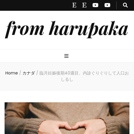
from harupaka
Home
/
カナダ
/
臨月妊娠後期40週目、内診ぐりぐりして人口お
しるし