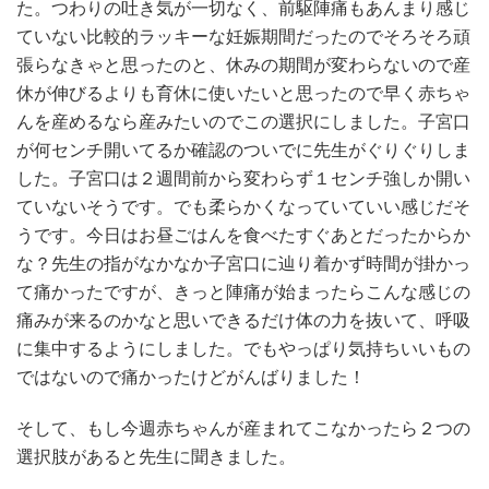
た。つわりの吐き気が一切なく、前駆陣痛もあんまり感じ
ていない比較的ラッキーな妊娠期間だったのでそろそろ頑
張らなきゃと思ったのと、休みの期間が変わらないので産
休が伸びるよりも育休に使いたいと思ったので早く赤ちゃ
んを産めるなら産みたいのでこの選択にしました。子宮口
が何センチ開いてるか確認のついでに先生がぐりぐりしま
した。子宮口は２週間前から変わらず１センチ強しか開い
ていないそうです。でも柔らかくなっていていい感じだそ
うです。今日はお昼ごはんを食べたすぐあとだったからか
な？先生の指がなかなか子宮口に辿り着かず時間が掛かっ
て痛かったですが、きっと陣痛が始まったらこんな感じの
痛みが来るのかなと思いできるだけ体の力を抜いて、呼吸
に集中するようにしました。でもやっぱり気持ちいいもの
ではないので痛かったけどがんばりました！
そして、もし今週赤ちゃんが産まれてこなかったら２つの
選択肢があると先生に聞きました。