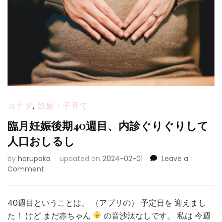
カナダ
,
妊娠・子育て
臨月妊娠後期40週目、内診ぐりぐりして
人口おしるし
by
harupaka
updated on
2024-02-01
Leave a
on
Comment
臨
月
妊
40週目ということは、 （アプリの） 予定日を 迎えまし
娠
た！ けど まだ赤ちゃん
の音沙汰なしです。 私は 今週
後