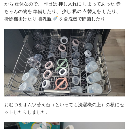
から 産休なので、 昨日は 押し入れに しまってあった 赤
期
ちゃんの物を 準備したり、 少し 私の 衣替えを したり、
40
週
掃除機掛けたり 哺乳瓶
を食洗機で除菌したり
目、
内
診
ぐ
り
ぐ
り
し
て
人
口
お
し
る
おむつをオムツ替え台（といっても洗濯機の上）の横にセ
し
ットしたりしました。