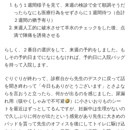
もう１週間様子を見て、来週の検診で全て順調そうだ
ったらなにも医療行為をせずさらに１週間待つ（合計
２週間の猶予有り）
来週人工的に破水させて羊水のチェックをした後、点
滴で陣痛を誘発させる
らしく、２番目の選択をして、来週の予約をしました。も
しその予約日までになにもなければ、予約日に入院バッグ
を持って入院します。
ぐりぐりが終わって、診察台から先生のデスクに戻って話
を聞き終わって「今日もありがとうございます」とさよな
らを言おうと立ったら、何かが出るのを感じました。尿漏
れ用（咳やくしゃみで不可避
）に小さいおりものシー
トを最近はずっとしてるんですが、妊娠中は生理がないの
で久しぶりに何かが出たという感覚があり先生に大きめの
パッドを貰って先生のオフィスを後にしてトイレに駆け込