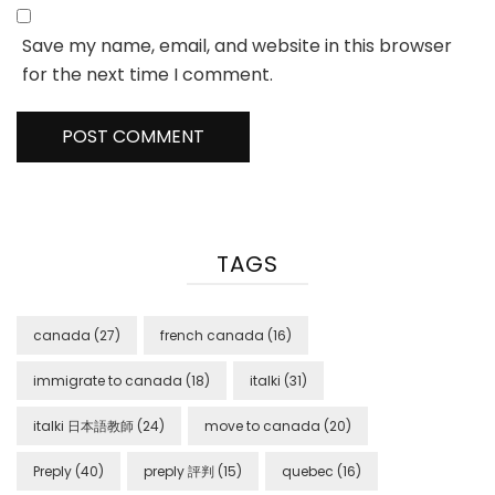
Save my name, email, and website in this browser
for the next time I comment.
TAGS
canada
(27)
french canada
(16)
immigrate to canada
(18)
italki
(31)
italki 日本語教師
(24)
move to canada
(20)
Preply
(40)
preply 評判
(15)
quebec
(16)