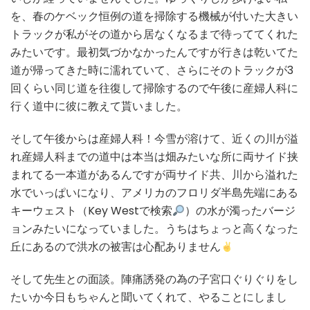
を、春のケベック恒例の道を掃除する機械が付いた大きい
トラックが私がその道から居なくなるまで待っててくれた
みたいです。最初気づかなかったんですが行きは乾いてた
道が帰ってきた時に濡れていて、さらにそのトラックが3
回くらい同じ道を往復して掃除するので午後に産婦人科に
行く道中に彼に教えて貰いました。
そして午後からは産婦人科！今雪が溶けて、近くの川が溢
れ産婦人科までの道中は本当は畑みたいな所に両サイド挟
まれてる一本道があるんですが両サイド共、川から溢れた
水でいっぱいになり、アメリカのフロリダ半島先端にある
キーウェスト（Key Westで検索
）の水が濁ったバージ
ョンみたいになっていました。うちはちょっと高くなった
丘にあるので洪水の被害は心配ありません
そして先生との面談。陣痛誘発の為の子宮口ぐりぐりをし
たいか今日もちゃんと聞いてくれて、やることにしまし