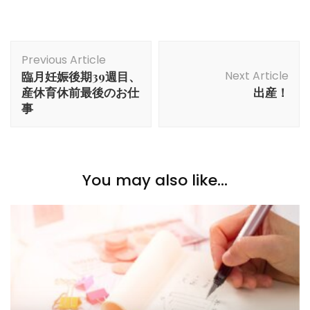
Post
Previous Article
Navigation
Next Article
臨月妊娠後期39週目、
産休育休前最後のお仕
出産！
事
You may also like...