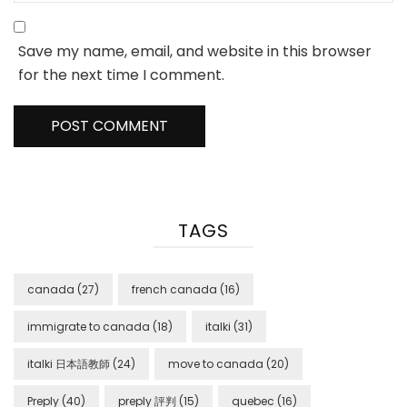
Save my name, email, and website in this browser
for the next time I comment.
TAGS
canada
(27)
french canada
(16)
immigrate to canada
(18)
italki
(31)
italki 日本語教師
(24)
move to canada
(20)
Preply
(40)
preply 評判
(15)
quebec
(16)