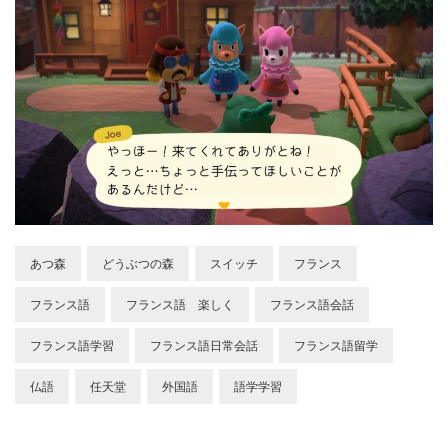
あつ森
どうぶつの森
スイッチ
フランス
フランス語
フランス語 楽しく
フランス語会話
フランス語学習
フランス語日常会話
フランス語留学
仏語
任天堂
外国語
語学学習