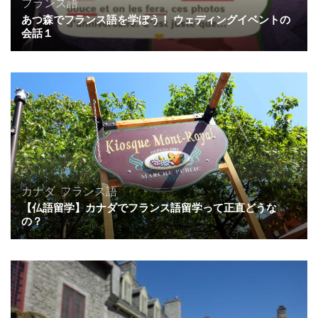
フランス語
あつ森でフランス語を学ぼう！ ウェディングイベントの
会話１
カナダ
,
フランス語
【仏語留学】カナダでフランス語留学って正直どうな
の？