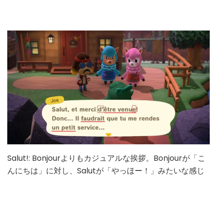
ン
ス
語
を
学
ぼ
う！
ウ
ェ
デ
ィ
ン
グ
イ
ベ
ン
Salut!: Bonjourよりもカジュアルな挨拶。Bonjourが「こ
ト
んにちは」に対し、Salutが「やっほー！」みたいな感じ
の
会
話
３