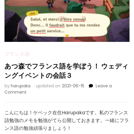
フランス語
あつ森でフランス語を学ぼう！ ウェディ
ングイベントの会話３
by
harupaka
updated on
2021-06-15
Leave a
on
Comment
あ
つ
森
こんにちは！ケベック在住Harupakaです。私のフランス
で
語勉強のメモを勉強がてら公開しておきます。一緒にフラ
フ
ンス語の勉強頑張りましょう！
ラ