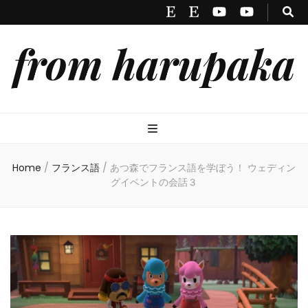
from harupaka
Home
/
フランス語
/
あつ森でフランス語を学ぼう！ ウェディン
グイベントの会話３